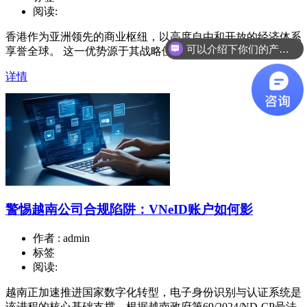
阅读:
香港作为亚洲领先的商业枢纽，以高度自由和开放的经济体系
可以介绍下你们的产品么
享誉全球。 这一优势源于其战略位置、具吸引力的税收
你们是怎么收费的呢
详情
警惕越南公司合规陷阱：VNeID账户如何影
作者 : admin
标签
阅读:
越南正加速推进国家数字化转型，电子身份识别与认证系统是
该进程的核心基础支撑。根据越南政府第69/2024/ND-CP号法