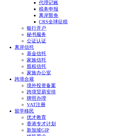
代理记账
税务申报
离岸豁免
CRS全球征税
银行开户
秘书服务
公证认证
离岸信托
基金信托
家族信托
股权信托
家族办公室
跨境合规
境外投资备案
跨境贸易安排
牌照办理
VAT注册
留学移民
优才教育
香港专才计划
新加坡GIP