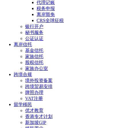
代理记账
税务申报
离岸豁免
CRS全球征税
银行开户
秘书服务
公证认证
离岸信托
基金信托
家族信托
股权信托
家族办公室
跨境合规
境外投资备案
跨境贸易安排
牌照办理
VAT注册
留学移民
优才教育
香港专才计划
新加坡GIP